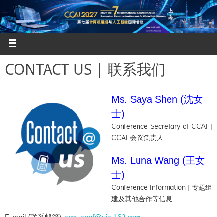
CONTACT US | 联系我们
Ms. Saya Shen (沈女
士)
Conference Secretary of CCAI |
CCAI 会议负责人
Ms. Luna Wang (王女
士)
Conference Information | 专题组
建及其他合作等信息
E-mail (联系邮箱):
ccai_conf@vip.163.com